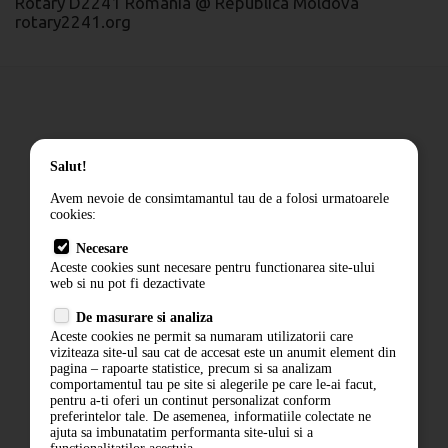
Rotary D2241 România @ Republica Moldova
rotary2241.org
Cum comand
Salut!
Livrare
Avem nevoie de consimtamantul tau de a folosi urmatoarele
Returnarea produselor
cookies:
Termeni si conditii
Necesare
Contact
Aceste cookies sunt necesare pentru functionarea site-ului
web si nu pot fi dezactivate
ANPC
Termeni si conditii
De masurare si analiza
Aceste cookies ne permit sa numaram utilizatorii care
Politica de confidentialitate
viziteaza site-ul sau cat de accesat este un anumit element din
ANPC
pagina – rapoarte statistice, precum si sa analizam
comportamentul tau pe site si alegerile pe care le-ai facut,
pentru a-ti oferi un continut personalizat conform
preferintelor tale. De asemenea, informatiile colectate ne
ajuta sa imbunatatim performanta site-ului si a