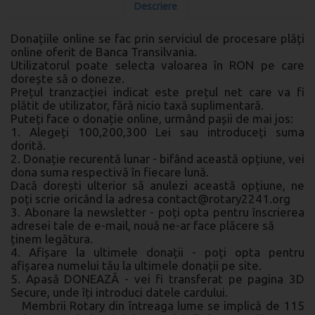
Descriere
Donațiile online se fac prin serviciul de procesare plăți
online oferit de Banca Transilvania.
Utilizatorul poate selecta valoarea în RON pe care
dorește să o doneze.
Prețul tranzacției indicat este prețul net care va fi
plătit de utilizator, fără nicio taxă suplimentară.
Puteți face o donație online, urmând pașii de mai jos:
1. Alegeți 100,200,300 Lei sau introduceți suma
dorită.
2. Donație recurentă lunar - bifând această opțiune, vei
dona suma respectivă în fiecare lună.
Dacă dorești ulterior să anulezi această opțiune, ne
poți scrie oricând la adresa contact@rotary2241.org
3. Abonare la newsletter - poți opta pentru înscrierea
adresei tale de e-mail, nouă ne-ar face plăcere să
ținem legătura.
4. Afișare la ultimele donații - poți opta pentru
afișarea numelui tău la ultimele donații pe site.
5. Apasă DONEAZĂ - vei fi transferat pe pagina 3D
Secure, unde îți introduci datele cardului.
Membrii Rotary din întreaga lume se implică de 115