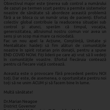
Obiectivul major este ținerea sub control a numărului
de cazuri pe termen scurt pentru a permite sistemelor
noastre de sănătate să abordeze această problemă
fără a se bloca cu un număr uriaș de pacienți. Efortul
colectiv global contribuie la readucerea situației sub
control și atunci, sperăm că timpul, vocația,
generozitatea, altruismul nostru comun vor avea un
sens și un scop mai mare ca niciodată.
Fac un nou apel la Acțiune, Conștiință, Unitate și
Mentalitate: haideți să fim alături de comunitățile
noastre în spirit rotarian prin donații, pentru a spune
END COVID NOW. Fiți liderii pe care ați vrut să îi vedeți
în comunitățile voastre. Efortul fiecăruia contează
pentru că fiecare viață contează.
Aceasta este o provocare fără precedent pentru NOI
toți. Dar este, de asemenea, o oportunitate pentru noi
toți să ne unim ACUM și să facem bine în lume.
Multă sănătate!
Dr.Marian Neagoe
District Governor