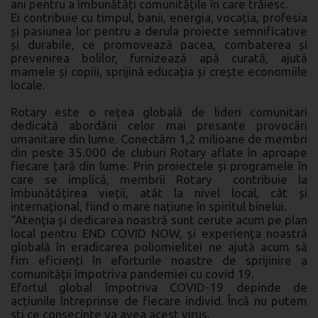
ani pentru a îmbunătăți comunitățile în care trăiesc.
Ei contribuie cu timpul, banii, energia, vocația, profesia
și pasiunea lor pentru a derula proiecte semnificative
și durabile, ce promovează pacea, combaterea și
prevenirea bolilor, furnizează apă curată, ajută
mamele și copiii, sprijină educația și crește economiile
locale.
Rotary este o rețea globală de lideri comunitari
dedicată abordării celor mai presante provocări
umanitare din lume. Conectăm 1,2 milioane de membri
din peste 35.000 de cluburi Rotary aflate în aproape
fiecare țară din lume. Prin proiectele și programele în
care se implică, membrii Rotary contribuie la
îmbunătățirea vieții, atât la nivel local, cât și
internațional, fiind o mare națiune în spiritul binelui.
“Atenția și dedicarea noastră sunt cerute acum pe plan
local pentru END COVID NOW, și experiența noastră
globală în eradicarea poliomielitei ne ajută acum să
fim eficienți în eforturile noastre de sprijinire a
comunității împotriva pandemiei cu covid 19.
Efortul global împotriva COVID-19 depinde de
acțiunile întreprinse de fiecare individ. Încă nu putem
ști ce consecințe va avea acest virus.